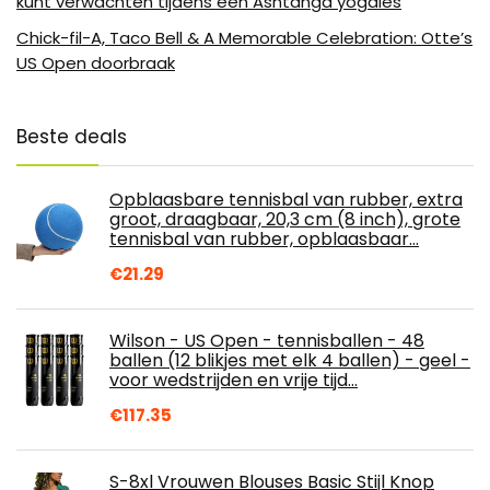
kunt verwachten tijdens een Ashtanga yogales
Chick-fil-A, Taco Bell & A Memorable Celebration: Otte’s
US Open doorbraak
Beste deals
Opblaasbare tennisbal van rubber, extra
groot, draagbaar, 20,3 cm (8 inch), grote
tennisbal van rubber, opblaasbaar…
€
21.29
Wilson - US Open - tennisballen - 48
ballen (12 blikjes met elk 4 ballen) - geel -
voor wedstrijden en vrije tijd…
€
117.35
S-8xl Vrouwen Blouses Basic Stijl Knop