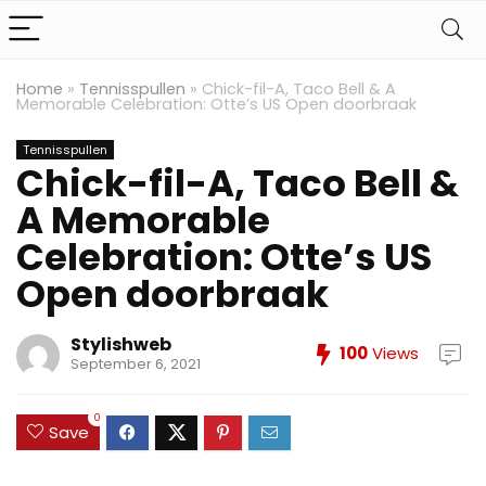
Home
»
Tennisspullen
»
Chick-fil-A, Taco Bell & A
Memorable Celebration: Otte’s US Open doorbraak
Tennisspullen
Chick-fil-A, Taco Bell &
A Memorable
Celebration: Otte’s US
Open doorbraak
Stylishweb
100
Views
September 6, 2021
0
Save