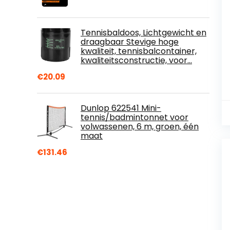
Tennisbaldoos, Lichtgewicht en
draagbaar Stevige hoge
kwaliteit, tennisbalcontainer,
kwaliteitsconstructie, voor…
€
20.09
Dunlop 622541 Mini-
tennis/badmintonnet voor
volwassenen, 6 m, groen, één
maat
€
131.46