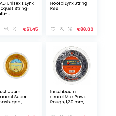
AD Unisex’s Lynx
Hoofd Lynx String
cquet String-
Reel
lti-
lour/Geel,
at 17/200 m
€
61.45
€
88.00
rschbaum
Kirschbaum
aarrol Super
snarol Max Power
ash, geel,
Rough, 1,30 mm,
00m,
antraciet, 200m,
0500021250001
010526021840001