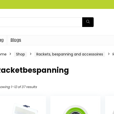
ag
Blogs
ome
Shop
Rackets, bespanning and accessoires
Racketbespanning
owing 1–12 of 37 results