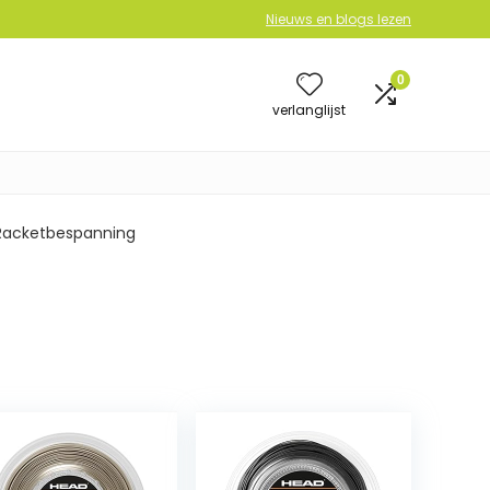
Nieuws en blogs lezen
0
verlanglijst
Racketbespanning