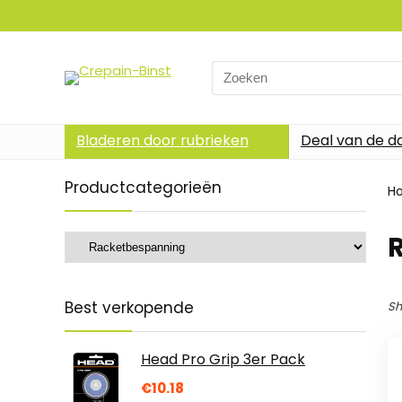
Search
for:
Bladeren door rubrieken
Deal van de d
Productcategorieën
H
Best verkopende
Sh
Head Pro Grip 3er Pack
€
10.18