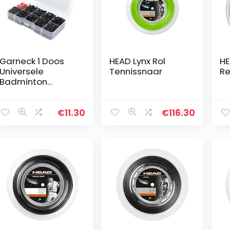
Garneck 1 Doos
HEAD Lynx Rol
HE
Universele
Tennissnaar
Re
Badminton
Racket
Grommets Nylon
Racquet Oogjes
€
11.30
€
116.30
Emmer String
Protector Snaren
Gereedschap
voor…