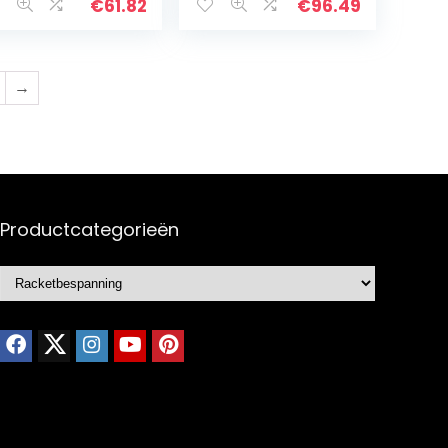
6
€
61.82
€
96.49
→
Productcategorieën