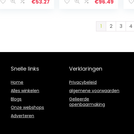
6
€
53.27
€
96.49
1
2
3
4
Snelle links
Verklaringen
Home
Privacybeleid
Alles winkelen
algemene voorwaarden
Blogs
Gelieerde
openbaarmaking
Onze webshops
Adverteren