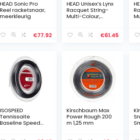
HEAD Sonic Pro
HEAD Unisex’s Lynx
HE
Reel racketsnaar,
Racquet String-
Ra
meerkleurig
Multi-Colour,
Mu
maat 17/200 m
Co
Ma
€
77.92
€
61.45
ISOSPEED
Kirschbaum Max
Ki
Tennissaite
Power Rough 200
Sn
Baseline Speed
m 1,25 mm
Sm
Long Life, 200 m,
2
3014
01