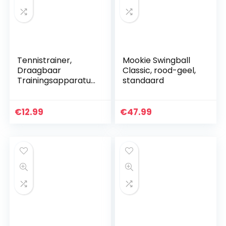
Tennistrainer,
Mookie Swingball
Draagbaar
Classic, rood-geel,
Trainingsapparatuu
standaard
r Rebound-balbasis
met touw en 2
rebound ballen,
€
12.99
€
47.99
Zelfstudie Solo
Oefen Tennis…