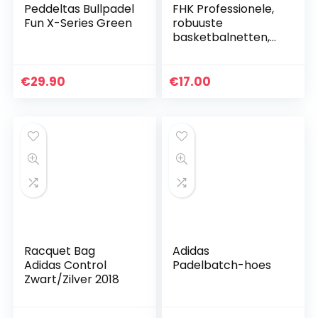
Peddeltas Bullpadel
FHK Professionele,
Fun X-Series Green
robuuste
basketbalnetten,
geschikt voor
basketbalkorf,
standaard
€
29.90
€
17.00
basketbalnet, hoge
dichtheid…
Racquet Bag
Adidas
Adidas Control
Padelbatch-hoes
Zwart/Zilver 2018