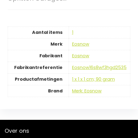
Aantal items
‎1
Merk
‎Eosnow
Fabrikant
‎Eosnow
Fabrikantreferentie
‎Eosnow16s8wf3hgd2535
Productafmetingen
‎1 x 1 x 1 cm; 90 gram
Brand
Merk: Eosnow
Over ons