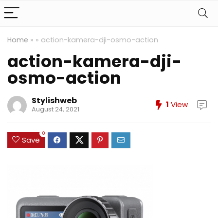
Home
»
»
action-kamera-dji-osmo-action
action-kamera-dji-
osmo-action
Stylishweb
1
View
August 24, 2021
0
Save