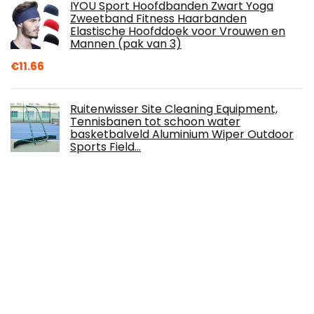
IYOU Sport Hoofdbanden Zwart Yoga
Zweetband Fitness Haarbanden
Elastische Hoofddoek voor Vrouwen en
Mannen (pak van 3)
€
11.66
Ruitenwisser Site Cleaning Equipment,
Tennisbanen tot schoon water
basketbalveld Aluminium Wiper Outdoor
Sports Field…
€
193.35
Ruitenwisser Field Cleaning Equipment,
Tennisbaan Reiniging Water winkelwagen
basketbalveld Aluminium Wiper Outdoor…
€
193.35
Tennisnet kinderbal kort net draagbaar