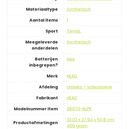
Materiaaltype
‎Synthetisch
Aantal items
‎1
Sport
‎Tennis.
Meegeleverde
‎Synthetisch
onderdelen
Batterijen
‎Nee
inbegrepen?
Merk
‎HEAD
Afdeling
‎Uniseks – volwassene
Fabrikant
‎HEAD
Modelnummer item
‎283170-BLPK
‎33.02 x 27.94 x 50.8 cm;
Productafmetingen
400 gram