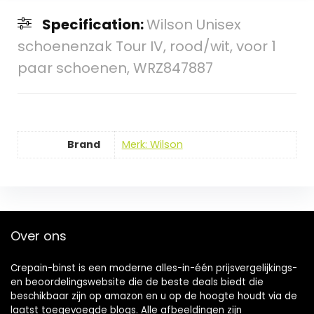
Specification:
Wilson Unisex
schoenenzak Tour IV, rood/wit, voor 1
paar schoenen, WRZ847887
Brand
Merk: Wilson
Over ons
Crepain-binst is een moderne alles-in-één prijsvergelijkings-
en beoordelingswebsite die de beste deals biedt die
beschikbaar zijn op amazon en u op de hoogte houdt via de
laatst toegevoegde blogs. Alle afbeeldingen zijn