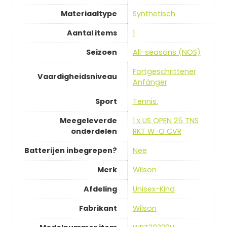
Materiaaltype
‎Synthetisch
Aantal items
‎1
Seizoen
‎All-seasons (NOS)
‎Fortgeschrittener
Vaardigheidsniveau
Anfänger
Sport
‎Tennis.
Meegeleverde
‎1 x US OPEN 25 TNS
onderdelen
RKT W-O CVR
Batterijen inbegrepen?
‎Nee
Merk
‎Wilson
Afdeling
‎Unisex-Kind
Fabrikant
‎Wilson