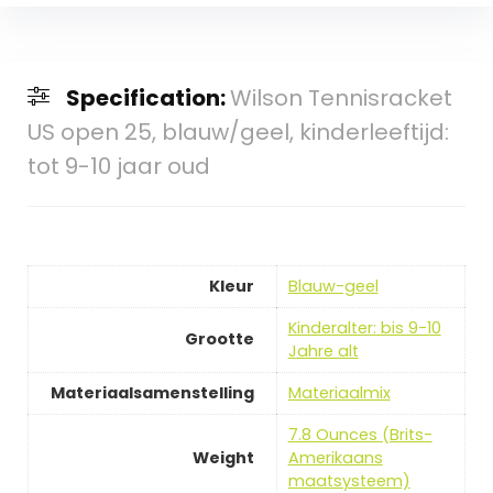
Specification:
Wilson Tennisracket
US open 25, blauw/geel, kinderleeftijd:
tot 9-10 jaar oud
Kleur
‎Blauw-geel
‎Kinderalter: bis 9-10
Grootte
Jahre alt
Materiaalsamenstelling
‎Materiaalmix
‎7.8 Ounces (Brits-
Weight
Amerikaans
maatsysteem)