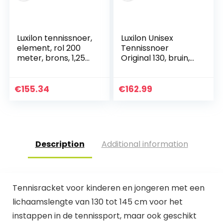
Luxilon tennissnoer,
Luxilon Unisex
element, rol 200
Tennissnoer
meter, brons, 1,25
Original 130, bruin,
mm, unisex,
rol van 200 meter,
WRZ990106
1,30 mm,
WRZ990900AMB
€
155.34
€
162.99
Description
Additional information
Tennisracket voor kinderen en jongeren met een
lichaamslengte van 130 tot 145 cm voor het
instappen in de tennissport, maar ook geschikt