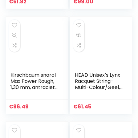
€
61.82
€
99.00
Kirschbaum snarol
HEAD Unisex’s Lynx
Max Power Rough,
Racquet String-
1,30 mm, antraciet,
Multi-Colour/Geel,
200m,
Maat 17/200 m
0105260218400016
€
96.49
€
61.45