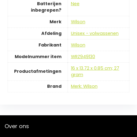
Batterijen
‎Nee
inbegrepen?
Merk
‎Wilson
Afdeling
‎Unisex - volwassenen
Fabrikant
‎Wilson
Modelnummer item
‎WRZ949130
‎16 x 13.72 x 0.85 cm; 27
Productafmetingen
gram
Brand
Merk: Wilson
Over ons