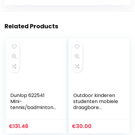
Related Products
Dunlop 622541
Outdoor kinderen
Mini-
studenten mobiele
tennis/badmintonn
draagbare
et voor
eenvoudige
volwassenen, 6 m,
tennisnetten
groen, één maat
outdoor indoor
€
131.46
€
30.00
standaard korte