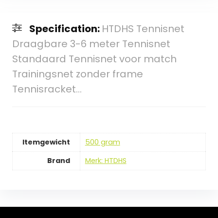
Specification:
HTDHS Tennisnet
Draagbare 3-6 meter Tennisnet
Standaard Tennisnet voor match
Trainingsnet zonder frame
Tennisracket…
Itemgewicht
‎500 gram
Brand
Merk: HTDHS