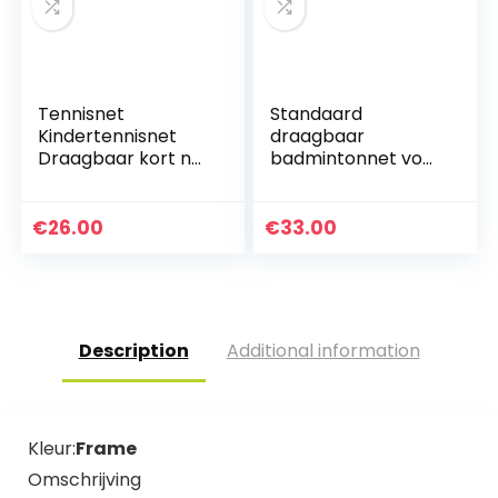
Tennisnet
Standaard
Kindertennisnet
draagbaar
Draagbaar kort net
badmintonnet voor
Outdoor standaard
binnen en buiten
studentennet
vouwen tennis
Eenvoudig
standaard
€
26.00
€
33.00
coachnet
tennisnet
Description
Additional information
Kleur:
Frame
Omschrijving