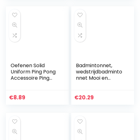
netten
Oefenen Solid
Badmintonnet,
Uniform Ping Pong
wedstrijdbadminto
Accessoire Ping
nnet Mooi en
Pong Net voor
duurzaam
Training
materiaal van
polypropyleenveze
€
8.89
€
20.29
ls Slijtvast
Gemakkelijk recht
te…