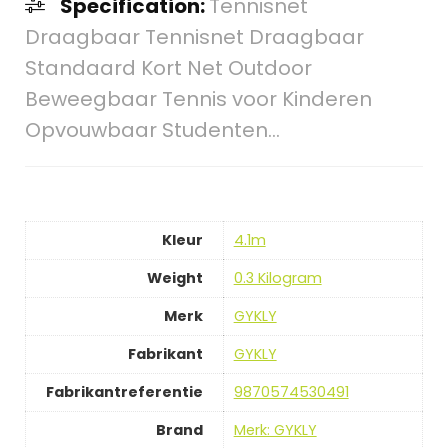
Specification:
Tennisnet
Draagbaar Tennisnet Draagbaar
Standaard Kort Net Outdoor
Beweegbaar Tennis voor Kinderen
Opvouwbaar Studenten…
Kleur
‎4.1m
Weight
‎0.3 Kilogram
Merk
‎GYKLY
Fabrikant
‎GYKLY
Fabrikantreferentie
‎9870574530491
Brand
Merk: GYKLY