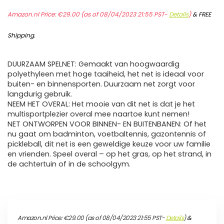
Amazon.nl Price:
€
29.00
(as of 08/04/2023 21:55 PST-
Details
)
&
FREE
Shipping
.
DUURZAAM SPELNET: Gemaakt van hoogwaardig
polyethyleen met hoge taaiheid, het net is ideaal voor
buiten- en binnensporten. Duurzaam net zorgt voor
langdurig gebruik.
NEEM HET OVERAL: Het mooie van dit net is dat je het
multisportplezier overal mee naartoe kunt nemen!
NET ONTWORPEN VOOR BINNEN- EN BUITENBANEN: Of het
nu gaat om badminton, voetbaltennis, gazontennis of
pickleball, dit net is een geweldige keuze voor uw familie
en vrienden. Speel overal – op het gras, op het strand, in
de achtertuin of in de schoolgym.
Amazon.nl Price:
€
29.00
(as of 08/04/2023 21:55 PST-
Details
)
&