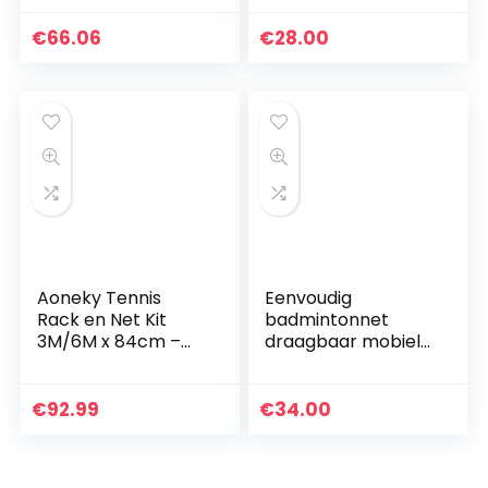
Draagbaar
standaardspelnet
€
66.06
€
28.00
Eenvoudig
studententrainings
net
Aoneky Tennis
Eenvoudig
Rack en Net Kit
badmintonnet
3M/6M x 84cm –
draagbaar mobiel
Draagbaar
tennisnet
Opvouwbaar
standaard mobiel
Pickleball
veldnet
€
92.99
€
34.00
Tennisnet met
buitenspelnet
Opbergtas –
Indoor Outdoor…