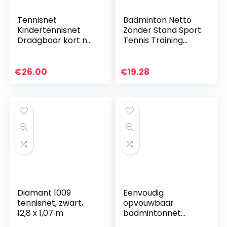
Tennisnet
Badminton Netto
Kindertennisnet
Zonder Stand Sport
Draagbaar kort net
Tennis Training
Outdoor standaard
Netto Beweging
studentennet
Sparring Apparaat
Eenvoudig
Kinderen Training
€
26.00
€
19.28
coachnet
Net
Diamant 1009
Eenvoudig
tennisnet, zwart,
opvouwbaar
12,8 x 1,07 m
badmintonnet
Tennisnet