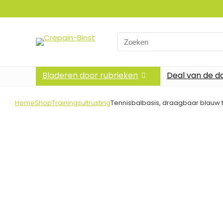
Search
for:
Bladeren door rubrieken
Deal van de d
Home
Shop
Trainingsuitrusting
Tennisbalbasis, draagbaar blauw t