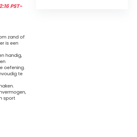
2:16 PST-
 om zand of
er is een
.
en handig,
 en
le oefening.
envoudig te
maken.
envermogen,
n sport