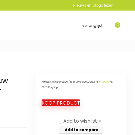
Nieuws en blogs lezen
verlanglijst
0
auw
Amazon.nl Price:
€
8.29
(as of 09/04/2023 22:16 PST-
Details
)
&
FREE Shipping
.
r
KOOP PRODUCT
Add to wishlist
0
Add to compare