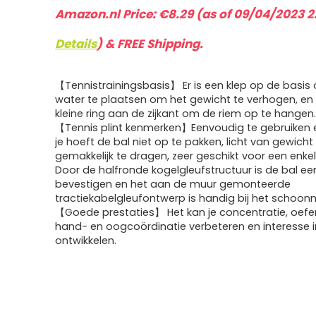
Amazon.nl Price:
€
8.29
(as of 09/04/2023 2
Details
)
&
FREE Shipping
.
【Tennistrainingsbasis】 Er is een klep op de basis
water te plaatsen om het gewicht te verhogen, en 
kleine ring aan de zijkant om de riem op te hangen
【Tennis plint kenmerken】Eenvoudig te gebruiken 
je hoeft de bal niet op te pakken, licht van gewicht
gemakkelijk te dragen, zeer geschikt voor een enke
Door de halfronde kogelgleufstructuur is de bal e
bevestigen en het aan de muur gemonteerde
tractiekabelgleufontwerp is handig bij het schoon
【Goede prestaties】 Het kan je concentratie, oef
hand- en oogcoördinatie verbeteren en interesse i
ontwikkelen.