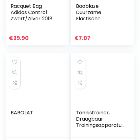
Racquet Bag
Baoblaze
Adidas Control
Duurzame
Zwart/Zilver 2018
Elastische
Tennisbal Met
Koord Voor
Tenniscoach –
€
29.90
€
7.07
Groen
BABOLAT
Tennistrainer,
Draagbaar
Trainingsapparatuu
r Rebound-balbasis
met touw en 2