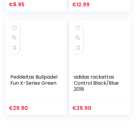
rebound ballen,
€
8.95
€
12.99
Zelfstudie Solo
Oefen Tennis…
Peddeltas Bullpadel
adidas rackettas
Fun X-Series Green
Control Black/Blue
2018
€
29.90
€
29.90