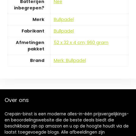
Batterijen
‎Nee
inbegrepen?
Merk
‎Bullpadel
Fabrikant
‎Bullpadel
Afmetingen
‎52 x 32 x 4 cm; 960 gram
pakket
Brand
Merk: Bullpadel
Over ons
Crepain-binst is een moderne alles-in-één prijsvergelijkings-
en beoordelingswebsite die de beste deals biedt die
beschikbaar zijn op amazon en u op de hoogte houdt via de
laatst toegevoegde blogs. Alle afbeeldingen zijn