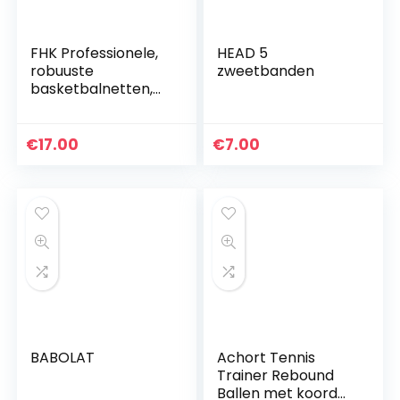
FHK Professionele,
HEAD 5
robuuste
zweetbanden
basketbalnetten,
geschikt voor
basketbalkorf,
standaard
€
17.00
€
7.00
basketbalnet, hoge
dichtheid…
BABOLAT
Achort Tennis
Trainer Rebound
Ballen met koord