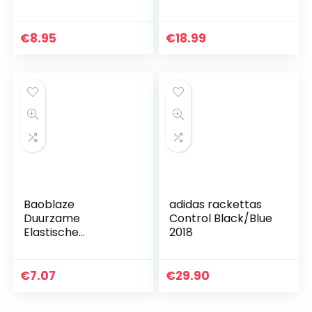
en 2 trainingsbal
Touw Praktijk Tool
Training Sport
€
8.95
€
18.99
Oefening Basis
voor…
Baoblaze
adidas rackettas
Duurzame
Control Black/Blue
Elastische
2018
Tennisbal Met
Koord Voor
Tenniscoach –
€
7.07
€
29.90
Groen