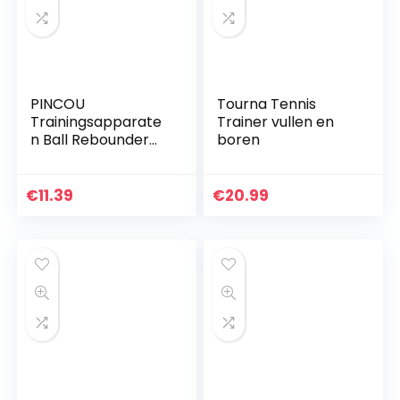
PINCOU
Tourna Tennis
Trainingsapparate
Trainer vullen en
n Ball Rebounder
boren
Aids met
verstelbare
koorden en band
€
11.39
€
20.99
voor het serveren,
spiken, instellen…