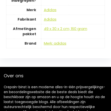
inbegrepen?
Merk
‎Adidas
Fabrikant
‎Adidas
Afmetingen
‎49 x 30 x 2 cm; 160 gram
pakket
Brand
Merk: adidas
Over ons
Crepain-binst is een moderne alles-in-één prijsvergelijkings-
en beoordelingswebsite die de beste deals biedt die
beschikbaar zijn op amazon en u op de hoogte houdt via de
laatst toegevoegde blogs. Alle afbeeldingen zijn
auteursrechtelijk beschermd door hun respectievelijke