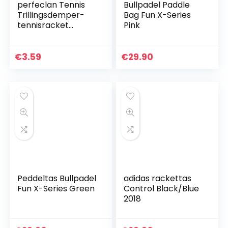
perfeclan Tennis
Bullpadel Paddle
Trillingsdemper-
Bag Fun X-Series
tennisracket
Pink
trillingsdemper
schokdemper per
2 stuks
€
3.59
€
29.90
Peddeltas Bullpadel
adidas rackettas
Fun X-Series Green
Control Black/Blue
2018