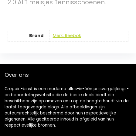
2.0 ALT meisjes Tennisschoenen.
Brand
Merk: Reebok
Over ons
Crepain-binst is een moderne alles-in-één prijsvergelijkings-
en beoordelingswebsite die de beste deals biedt die
beschikbaar zijn op amazon en u op de hoogte houdt via de
laatst toegevoegde blogs. Alle afbeeldingen zijn
auteursrechtelijk beschermd door hun respectievelijke
eigenaren. Alle geciteerde inhoud is afgeleid van hun
respectievelijke bronnen.