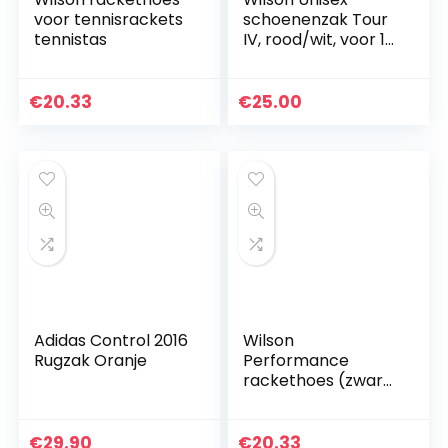
voor tennisrackets
schoenenzak Tour
tennistas
IV, rood/wit, voor 1
paar schoenen,
WRZ847887
€
20.33
€
25.00
Adidas Control 2016
Wilson
Rugzak Oranje
Performance
rackethoes (zwart
met wit logo).
€
29.90
€
20.33