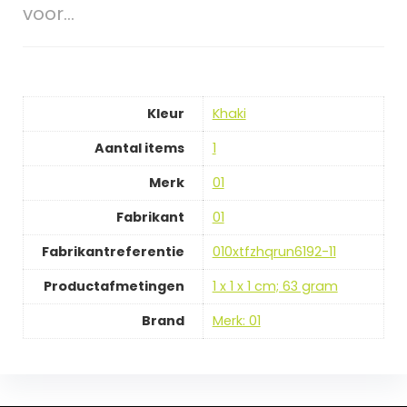
voor…
Kleur
‎Khaki
Aantal items
‎1
Merk
‎01
Fabrikant
‎01
Fabrikantreferentie
‎010xtfzhqrun6192-11
Productafmetingen
‎1 x 1 x 1 cm; 63 gram
Brand
Merk: 01