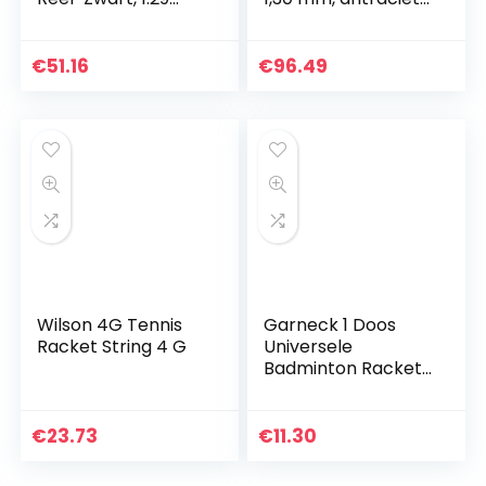
mm
200m,
0105260218400016
€
51.16
€
96.49
Wilson 4G Tennis
Garneck 1 Doos
Racket String 4 G
Universele
Badminton Racket
Grommets Nylon
Racquet Oogjes
Emmer String
€
23.73
€
11.30
Protector Snaren
Gereedschap