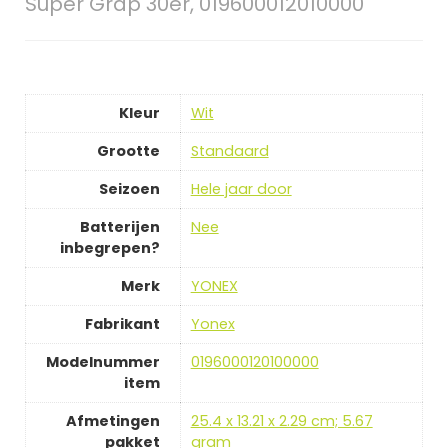
Super Grap 30er, 019600012010000
Kleur
‎Wit
Grootte
‎Standaard
Seizoen
‎Hele jaar door
Batterijen
‎Nee
inbegrepen?
Merk
‎YONEX
Fabrikant
‎Yonex
Modelnummer
‎0196000120100000
item
Afmetingen
‎25.4 x 13.21 x 2.29 cm; 5.67
pakket
gram