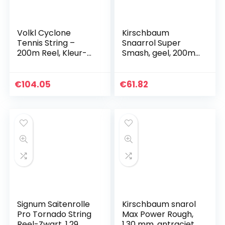
Volkl Cyclone
Kirschbaum
Tennis String –
Snaarrol Super
200m Reel, Kleur-
Smash, geel, 200m,
Zwart, Gauge-
0105000212500016
1.25mm
€
104.05
€
61.82
Signum Saitenrolle
Kirschbaum snarol
Pro Tornado String
Max Power Rough,
Reel-Zwart, 1.29
1,30 mm, antraciet,