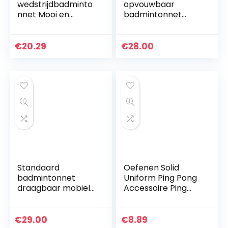
wedstrijdbadminto
opvouwbaar
nnet Mooi en
badmintonnet
duurzaam
Tennisnet
materiaal van
Draagbaar
polypropyleenveze
standaardspelnet
€
20.29
€
28.00
ls Slijtvast
Eenvoudig
Gemakkelijk recht
studententrainings
te…
net
Standaard
Oefenen Solid
badmintonnet
Uniform Ping Pong
draagbaar mobiel
Accessoire Ping
net eenvoudig
Pong Net voor
badmintonspel
Training
professioneel
€
29.00
€
8.89