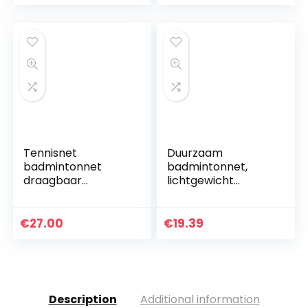
badmintonnet
Tennisnet
Duurzaam
badmintonnet
badmintonnet,
draagbaar
lichtgewicht
standaard kort net
badmintonset met
outdoor thuis
net, voor
mobiel tennis
entertainment
€
27.00
€
19.39
opvouwbaar
Thuiswedstrijdplezi
studenten
er
trainingsnet
Description
Additional information