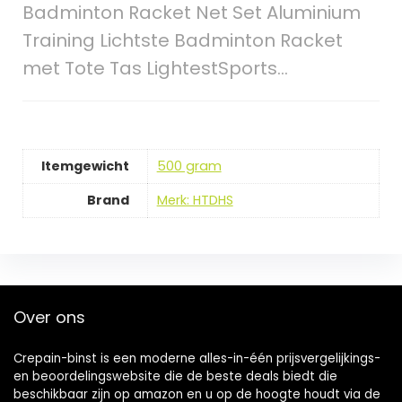
Badminton Racket Net Set Aluminium
Training Lichtste Badminton Racket
met Tote Tas LightestSports…
Itemgewicht
‎500 gram
Brand
Merk: HTDHS
Over ons
Crepain-binst is een moderne alles-in-één prijsvergelijkings-
en beoordelingswebsite die de beste deals biedt die
beschikbaar zijn op amazon en u op de hoogte houdt via de