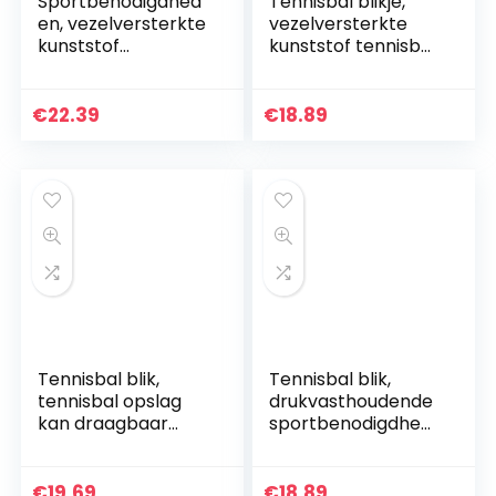
Sportbenodigdhed
Tennisbal blikje,
en, vezelversterkte
vezelversterkte
kunststof
kunststof tennisbal
Professionele
opbergblik voor
praktische
drukbehoud voor
tennisbalcontainer
balsporten
€
22.39
€
18.89
voor het herstellen
van…
Tennisbal blik,
Tennisbal blik,
tennisbal opslag
drukvasthoudende
kan draagbaar
sportbenodigdhed
voor balsporten
en Tennisbal
voor het herstellen
opbergblik
van de tennisvorm
Draagbaar voor
€
19.69
€
18.89