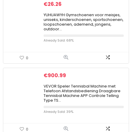
€
26.26
YUHUAWYH Gymschoenen voor meisjes,
uniseks, kinderschoenen, sportschoenen,
loopschoenen, ademend, jongens,
outdoor…
Already Sold: 68%
0
€
900.99
VEVOR Speler Tennisbal Machine met
Telefoon Afstandsbediening Draagbare
Tennisbal Machine APP Controle Telling
Type TS…
Already Sold: 39%
0