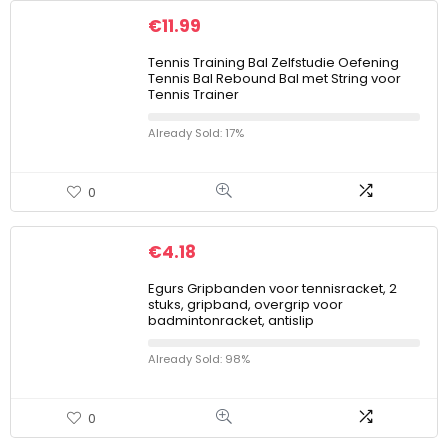
€
11.99
Tennis Training Bal Zelfstudie Oefening
Tennis Bal Rebound Bal met String voor
Tennis Trainer
Already Sold: 17%
0
€
4.18
Egurs Gripbanden voor tennisracket, 2
stuks, gripband, overgrip voor
badmintonracket, antislip
Already Sold: 98%
0