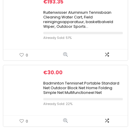
€
193.35
Ruitenwisser Aluminium Tennisbaan
Cleaning Water Cart, Field
reinigingsapparatuur, basketbalveld
Wiper, Outdoor Sports…
Already Sold: 51%
0
€
30.00
Badminton Tennisnet Portable Standard
Net Outdoor Block Net Home Folding
Simple Net Multifunctioneel Net
Already Sold: 22%
0