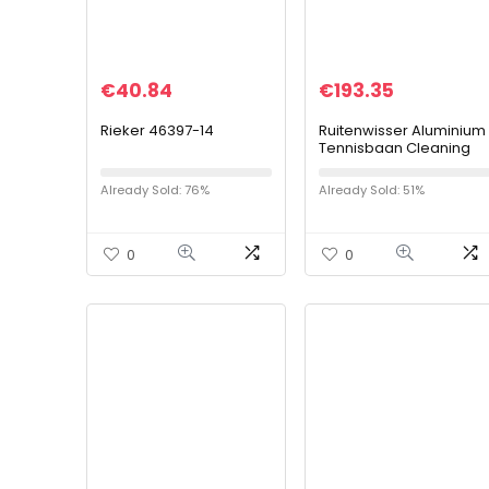
€
40.84
€
193.35
Rieker 46397-14
Ruitenwisser Aluminium
Tennisbaan Cleaning
Water Cart, Field
reinigingsapparatuur,
Already Sold: 76%
Already Sold: 51%
basketbalveld Wiper,
Outdoor Sports…
0
0