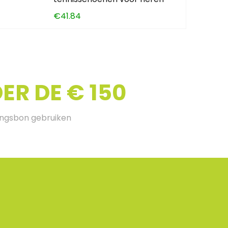
€
41.84
R DE € 150
ingsbon gebruiken