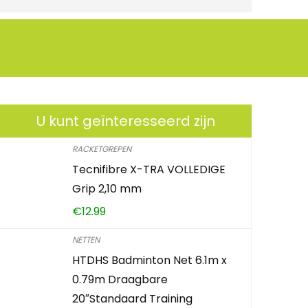
U kunt geïnteresseerd zijn
RACKETGREPEN
Tecnifibre X-TRA VOLLEDIGE
Grip 2,10 mm
€
12.99
NETTEN
HTDHS Badminton Net 6.1m x
0.79m Draagbare
20″Standaard Training