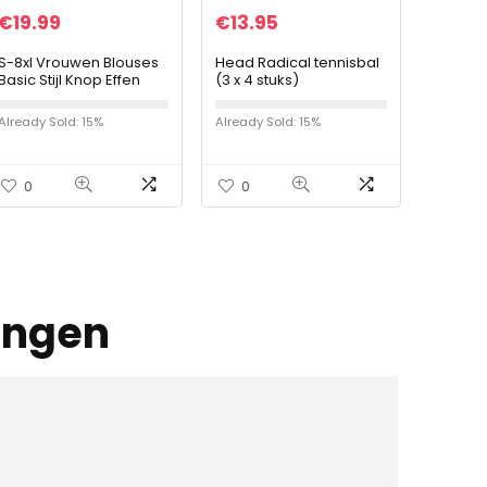
€
19.99
€
13.95
S-8xl Vrouwen Blouses
Head Radical tennisbal
Basic Stijl Knop Effen
(3 x 4 stuks)
Zomer Korte Mouw Shirt
Dames Slanke Kleding
Already Sold: 15%
Already Sold: 15%
Elegante Kantoor Shirts
Tops
0
0
ingen