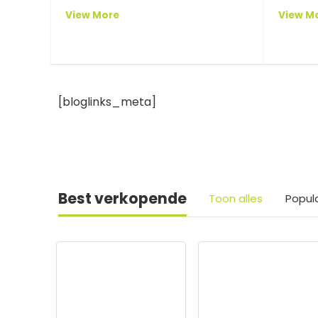
View More
View M
[bloglinks_meta]
Best verkopende
Toon alles
Popul