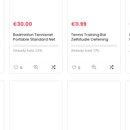
€
30.00
€
11.99
Badminton Tennisnet
Tennis Training Bal
Portable Standard Net
Zelfstudie Oefening
Outdoor Block Net
Tennis Bal Rebound Bal
Home Folding Simple
met String voor Tennis
Already Sold: 22%
Already Sold: 17%
Net Multifunctioneel Net
Trainer
0
0