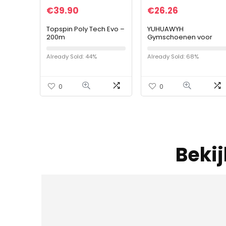
€
39.90
€
26.26
Topspin Poly Tech Evo –
YUHUAWYH
200m
Gymschoenen voor
meisjes, uniseks,
kinderschoenen,
Already Sold: 44%
Already Sold: 68%
sportschoenen,
loopschoenen,
ademend, jongens,
outdoor…
0
0
Beki