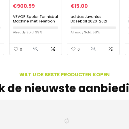
€
900.99
€
15.00
VEVOR Speler Tennisbal
adidas Juventus
Machine met Telefoon
Baseball 2020-2021
Afstandsbediening
Cap Black-White-Pyrite
Draagbare Tennisbal
Already Sold: 39%
Already Sold: 58%
Machine APP Controle
Telling Type TS…
0
0
WILT U DE BESTE PRODUCTEN KOPEN
jk de nieuwste aanbied