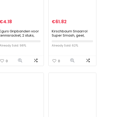
€
4.18
€
61.82
Egurs Gripbanden voor
Kirschbaum Snaarrol
tennisracket, 2 stuks,
Super Smash, geel,
gripband, overgrip voor
200m,
badmintonracket,
0105000212500016
Already Sold: 98%
Already Sold: 62%
antislip
0
0