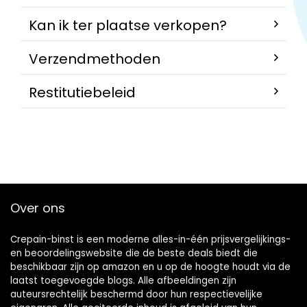
Kan ik ter plaatse verkopen?
Verzendmethoden
Restitutiebeleid
Over ons
Crepain-binst is een moderne alles-in-één prijsvergelijkings-
en beoordelingswebsite die de beste deals biedt die
beschikbaar zijn op amazon en u op de hoogte houdt via de
laatst toegevoegde blogs. Alle afbeeldingen zijn
auteursrechtelijk beschermd door hun respectievelijke