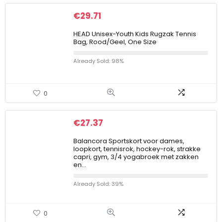
€
29.71
HEAD Unisex-Youth Kids Rugzak Tennis
Bag, Rood/Geel, One Size
Already Sold: 98%
0
€
27.37
Balancora Sportskort voor dames,
loopkort, tennisrok, hockey-rok, strakke
capri, gym, 3/4 yogabroek met zakken
en…
Already Sold: 39%
0