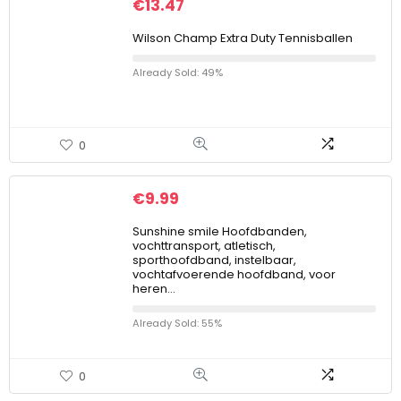
€
13.47
Wilson Champ Extra Duty Tennisballen
Already Sold: 49%
0
€
9.99
Sunshine smile Hoofdbanden,
vochttransport, atletisch,
sporthoofdband, instelbaar,
vochtafvoerende hoofdband, voor
heren…
Already Sold: 55%
0