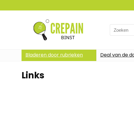
Search
for:
Bladeren door rubrieken
Deal van de d
Links