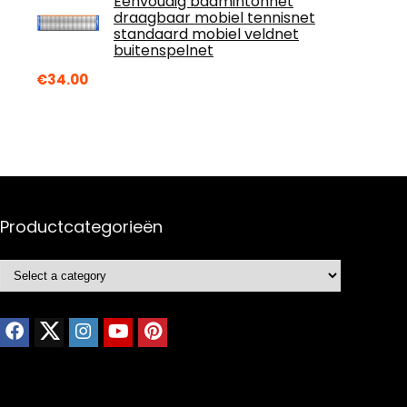
Eenvoudig badmintonnet
draagbaar mobiel tennisnet
standaard mobiel veldnet
buitenspelnet
€
34.00
Productcategorieën